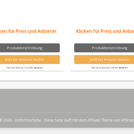
ken für Preis und Anbieter.
Klicken für Preis und Anbi
Produktbeschreibung
Produktbeschreibung
Jetzt bei Amazon kaufen
Jetzt bei Amazon kaufen
*am 5.06.2026 um 12:52 Uhr aktualisiert
*am 22.02.2024 um 6:35 Uhr aktualisiert
© 2026 - Uniformschuhe - Diese Seite läuft mit dem Affiliate Theme von
AffiliSe