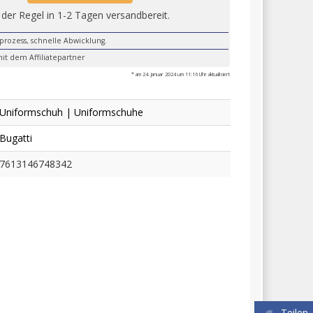
 der Regel in 1-2 Tagen versandbereit.
lprozess, schnelle Abwicklung.
it dem Affiliatepartner
* am 24. Januar 2024 um 11:16 Uhr aktualisiert
Uniformschuh | Uniformschuhe
Bugatti
7613146748342
Teilen